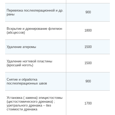
Перевязка послеоперационной и др.
900
раны
Вскрытие и дренирование флегмон
1800
(абсцессов)
Удаление атеромы
1500
Удаление ногтевой пластины
1500
(вросший ноготь)
Снятие и обработка
900
послеоперационных швов
Установка ( замена) эпицистостомы
(цистостомического дренажа) ;
1700
уретрального дренажа – без
стоимости дренажа