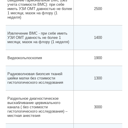
Введение гармональной ВМС (без
учета стоимости ВМС): при себе
иметь УЗИ ОМТ давностью не более
2500
1 месяца; мазок на флору (1
неделя)
Извлечение ВМС - при себе иметь
УЗИ ОМТ давность не более 1
1400
месяца; мазок на флору (1 неделя)
Видеокольпоскопия
1900
Радиоволновая биопсия тканей
шейки матки без стоимости
1300
гистологического исследования
Раздельное диагностическое
выскабливание цервикального
канала ( без стоимости
3000
гистологического исследования) –
местная анестезия