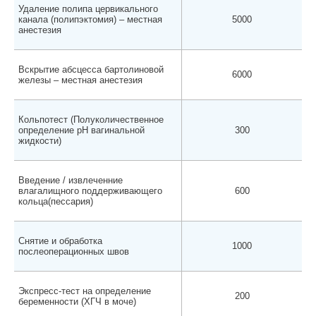
Удаление полипа цервикального
канала (полипэктомия) – местная
5000
анестезия
Вскрытие абсцесса бартолиновой
6000
железы – местная анестезия
Кольпотест (Полуколичественное
определение pH вагинальной
300
жидкости)
Введение / извлеченние
влагалищного поддерживающего
600
кольца(пессария)
Снятие и обработка
1000
послеоперационных швов
Экспресс-тест на определение
200
беременности (ХГЧ в моче)