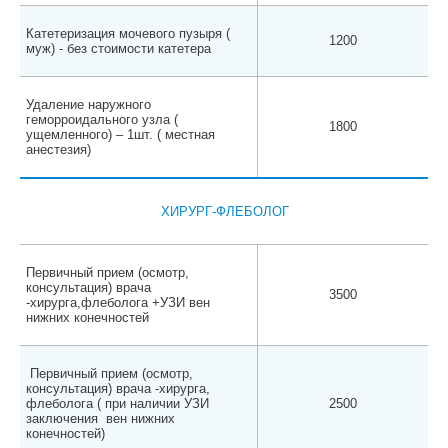
Катетеризация мочевого пузыря (
1200
муж) - без стоимости катетера
Удаление наружного
геморроидального узла (
1800
ущемленного) – 1шт. ( местная
анестезия)
ХИРУРГ-ФЛЕБОЛОГ
Первичный прием (осмотр,
консультация) врача
3500
-хирурга,флеболога +УЗИ вен
нижних конечностей
Первичный прием (осмотр,
консультация) врача -хирурга,
флеболога ( при наличии УЗИ
2500
заключения вен нижних
конечностей)