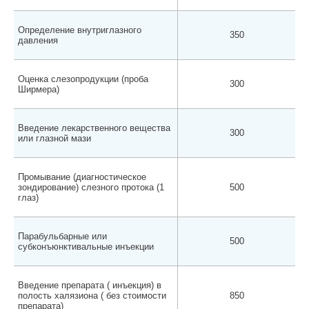
Определение внутриглазного
350
давления
Оценка слезопродукции (проба
300
Ширмера)
Введение лекарственного вещества
300
или глазной мази
Промывание (диагностическое
зондирование) слезного протока (1
500
глаз)
Парабульбарные или
500
субконъюнктивальные инъекции
Введение препарата ( инъекция) в
полость халязиона ( без стоимости
850
препарата)